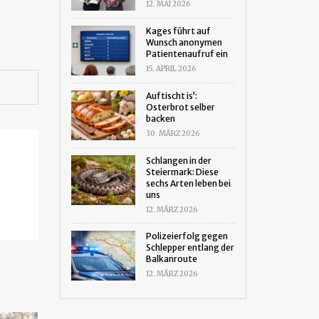
12. MAI 2026
Kages führt auf
Wunsch anonymen
Patientenaufruf ein
15. APRIL 2026
Auftischt is’:
Osterbrot selber
backen
30. MÄRZ 2026
Schlangen in der
Steiermark: Diese
sechs Arten leben bei
uns
12. MÄRZ 2026
Polizeierfolg gegen
Schlepper entlang der
Balkanroute
12. MÄRZ 2026