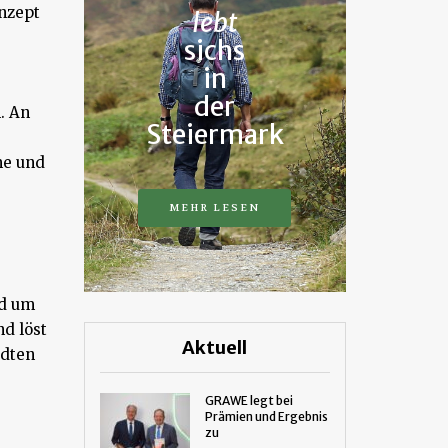
nzept
lebt
sichs
in
der
. An
Steiermark
me und
MEHR LESEN
nd um
d löst
Aktuell
ädten
GRAWE legt bei
Prämien und Ergebnis
zu