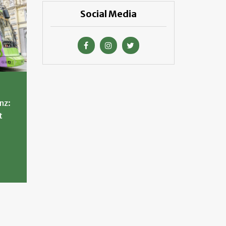
Social Media
nz:
t