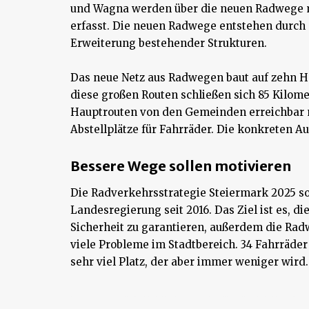
und Wagna werden über die neuen Radwege m
erfasst. Die neuen Radwege entstehen durch
Erweiterung bestehender Strukturen.
Das neue Netz aus Radwegen baut auf zehn Ha
diese großen Routen schließen sich 85 Kilom
Hauptrouten von den Gemeinden erreichbar m
Abstellplätze für Fahrräder. Die konkreten 
Bessere Wege sollen motivieren
Die Radverkehrsstrategie Steiermark 2025 so
Landesregierung seit 2016. Das Ziel ist es, 
Sicherheit zu garantieren, außerdem die Rad
viele Probleme im Stadtbereich. 34 Fahrräde
sehr viel Platz, der aber immer weniger wird.
<Und. Anschließend und außerdem. Dadurch kann aber. Deswegen. Deshalb. Außerdem. Jedoch und aber welche. Damit seitdem. Falls. außerdem insofern als dass. schließlich dennoch. Indess. Insbesondere Investitionen in den Bereichen Qualitätsverbesserungen, Nachhaltigkeit, Energieeffizienz beziehungsweise Energieeinsparungsmaßnahmen und Photovoltaikanlagen werden finanzielle Unterstützung bekommen. Auch Digitalisierung, Kapazitätserweiterungen, Mitarbeitereinrichtungen, Gastgärten und Ausstattungen für Küche und Gastraum qualifizieren für