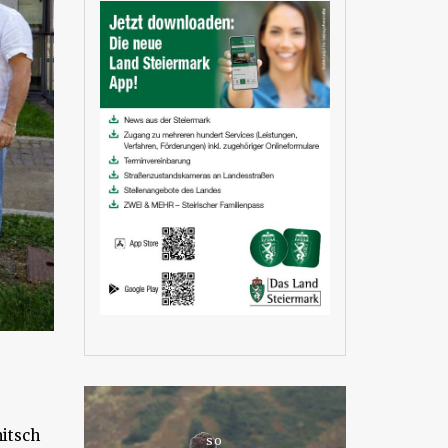
mitsch
SO