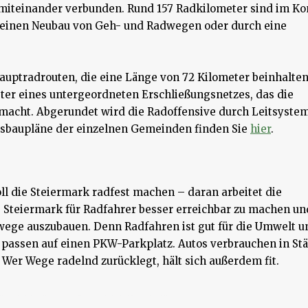
iteinander verbunden. Rund 157 Radkilometer sind im Ko
 einen Neubau von Geh- und Radwegen oder durch eine
uptradrouten, die eine Länge von 72 Kilometer beinhalten
eter eines untergeordneten Erschließungsnetzes, das die
acht. Abgerundet wird die Radoffensive durch Leitsyste
Ausbaupläne der einzelnen Gemeinden finden Sie
hier
.
ll die Steiermark radfest machen – daran arbeitet die
die Steiermark für Radfahrer besser erreichbar zu machen u
wege auszubauen. Denn Radfahren ist gut für die Umwelt un
r passen auf einen PKW-Parkplatz. Autos verbrauchen in St
 Wer Wege radelnd zurücklegt, hält sich außerdem fit.
 das Förderprogramm. Insbesondere Investitionen in den Bereichen Qualitätsverbesserungen, Nachhaltigkeit, Energieeffizienz beziehungsweise Energieeinsparungsmaßnahmen und Photovoltaikanlagen werden finanzielle Unterstützung bekommen. Auch Digitalisierung, Kapazitätserweiterungen, Mitarbeitereinrichtungen, Gastgärten und Ausstattungen für Küche und Gastraum qualifizieren für das Förderprogramm. Außerdem. Deshalnb. außerdem.