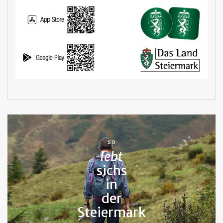
SO
lebt
sichs
in
der
Steiermark