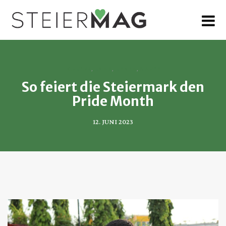
MENU
KULTUR
,
LAND
,
LEBEN
,
LEUTE
So feiert die Steiermark den
Pride Month
12. JUNI 2023