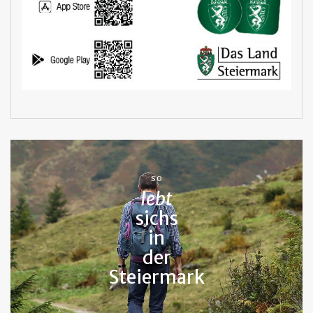
SO
lebt
sichs
in
der
Steiermark