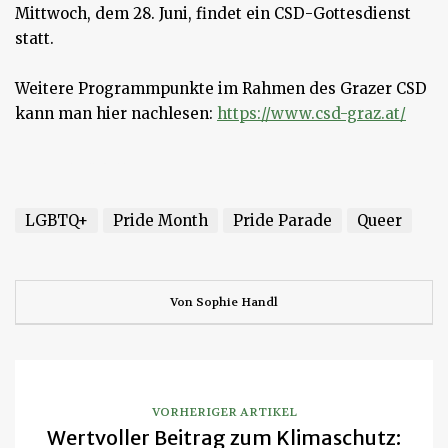
Mittwoch, dem 28. Juni, findet ein CSD-Gottesdienst
statt.
Weitere Programmpunkte im Rahmen des Grazer CSD
kann man hier nachlesen:
https://www.csd-graz.at/
Anschließend und außerdem. Dadurch kann aber. Deswegen. Deshalb. Außerdem. Jedoch und aber welche. Damit seitdem. Falls. außerdem insofern als dass. schließlich dennoch. Indess.
LGBTQ+
Pride Month
Pride Parade
Queer
Von
Sophie Handl
VORHERIGER ARTIKEL
Wertvoller Beitrag zum Klimaschutz: