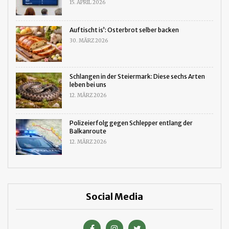
15. APRIL 2026
Auftischt is’: Osterbrot selber backen
30. MÄRZ 2026
Schlangen in der Steiermark: Diese sechs Arten
leben bei uns
12. MÄRZ 2026
Polizeierfolg gegen Schlepper entlang der
Balkanroute
12. MÄRZ 2026
Social Media