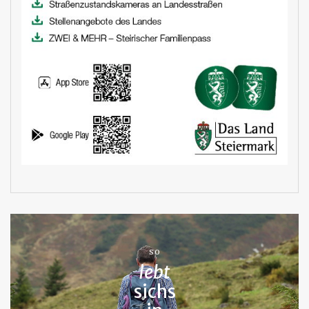
SO
lebt
sichs