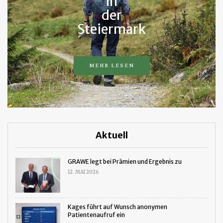
in
der
Steiermark
MEHR LESEN
Aktuell
GRAWE legt bei Prämien und Ergebnis zu
12. MAI 2026
Kages führt auf Wunsch anonymen
Patientenaufruf ein