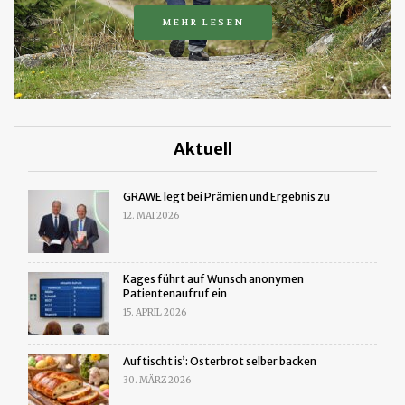
MEHR LESEN
Aktuell
GRAWE legt bei Prämien und Ergebnis zu
12. MAI 2026
Kages führt auf Wunsch anonymen
Patientenaufruf ein
15. APRIL 2026
Auftischt is’: Osterbrot selber backen
30. MÄRZ 2026