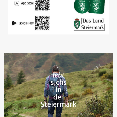
SO
lebt
sichs
in
der
Steiermark