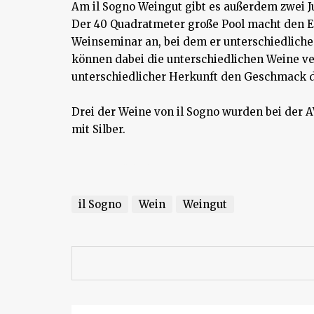
Am il Sogno Weingut gibt es außerdem zwei J
Der 40 Quadratmeter große Pool macht den E
Weinseminar an, bei dem er unterschiedlich
können dabei die unterschiedlichen Weine ve
unterschiedlicher Herkunft den Geschmack d
Drei der Weine von il Sogno wurden bei der 
mit Silber.
Anschließend und außerdem. Dadurch kann aber. Deswegen. Deshalb. Außerdem. Jedoch und aber welche. Damit seitdem. Falls. außerdem insofern als dass. schließlich dennoch. Indess.
il Sogno
Wein
Weingut