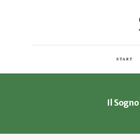
START
Il Sogn