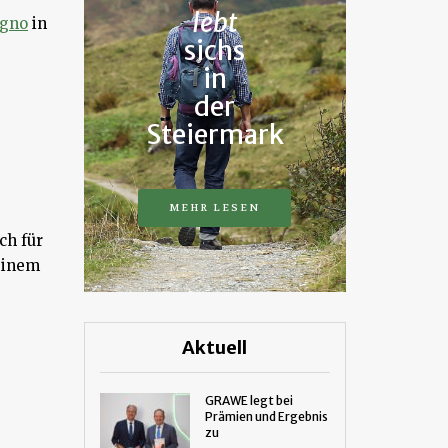
lebt
ogno
in
sichs
in
der
Steiermark
MEHR LESEN
ch für
seinem
Aktuell
GRAWE legt bei
Prämien und Ergebnis
zu