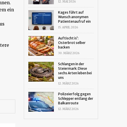
12. MAI 2026
nnen.
em ein
Kages führt auf
Wunsch anonymen
Patientenaufruf ein
aus
15. APRIL 2026
Auftischt is’:
Osterbrot selber
itere
backen
30. MÄRZ 2026
Schlangen in der
Steiermark: Diese
sechs Arten leben bei
uns
12. MÄRZ 2026
Polizeierfolg gegen
Schlepper entlang der
Balkanroute
12. MÄRZ 2026