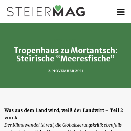
MENU
LAND
,
LEUTE
Tropenhaus zu Mortantsch:
Steirische “Meeresfische”
2. NOVEMBER 2021
Was aus dem Land wird, weiß der Landwirt
– Teil 2
von 4
Der Klimawandel ist real, die Globalisierungskritik ebenfalls –