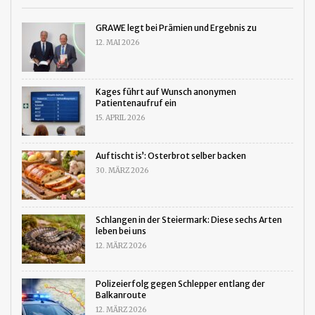
GRAWE legt bei Prämien und Ergebnis zu
12. MAI 2026
Kages führt auf Wunsch anonymen
Patientenaufruf ein
15. APRIL 2026
Auftischt is’: Osterbrot selber backen
30. MÄRZ 2026
Schlangen in der Steiermark: Diese sechs Arten
leben bei uns
12. MÄRZ 2026
Polizeierfolg gegen Schlepper entlang der
Balkanroute
12. MÄRZ 2026