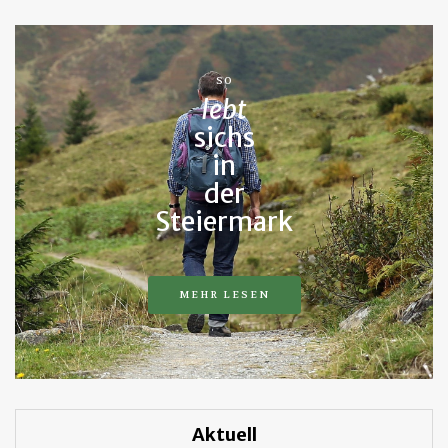
SO
lebt
sichs
in
der
Steiermark
MEHR LESEN
Aktuell