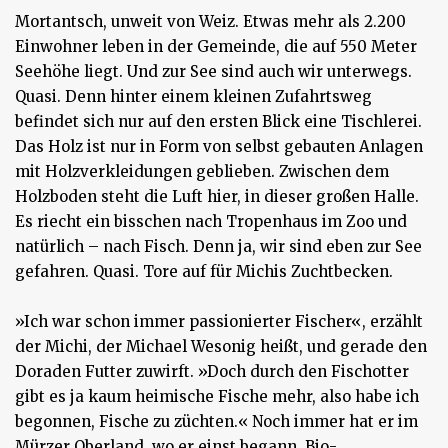
Mortantsch, unweit von Weiz. Etwas mehr als 2.200
Einwohner leben in der Gemeinde, die auf 550 Meter
Seehöhe liegt. Und zur See sind auch wir unterwegs.
Quasi. Denn hinter einem kleinen Zufahrtsweg
befindet sich nur auf den ersten Blick eine Tischlerei.
Das Holz ist nur in Form von selbst gebauten Anlagen
mit Holzverkleidungen geblieben. Zwischen dem
Holzboden steht die Luft hier, in dieser großen Halle.
Es riecht ein bisschen nach Tropenhaus im Zoo und
natürlich – nach Fisch. Denn ja, wir sind eben zur See
gefahren. Quasi. Tore auf für Michis Zuchtbecken.
»Ich war schon immer passionierter Fischer«, erzählt
der Michi, der Michael Wesonig heißt, und gerade den
Doraden Futter zuwirft. »Doch durch den Fischotter
gibt es ja kaum heimische Fische mehr, also habe ich
begonnen, Fische zu züchten.« Noch immer hat er im
Mürzer Oberland, wo er einst begann, Bio-