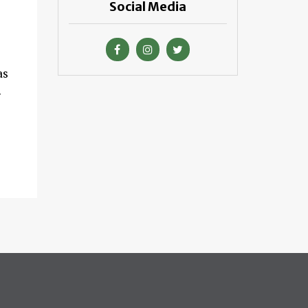
Social Media
as
.