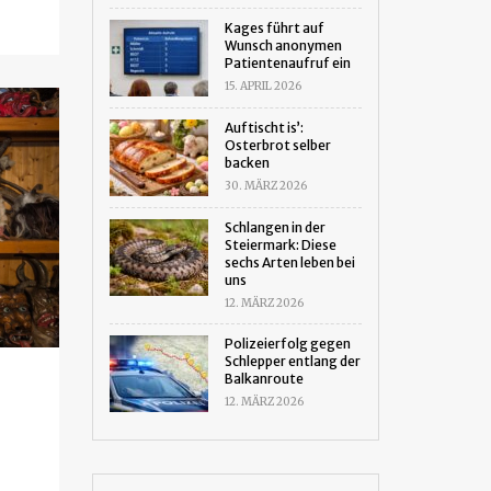
Kages führt auf
Wunsch anonymen
Patientenaufruf ein
15. APRIL 2026
Auftischt is’:
Osterbrot selber
backen
30. MÄRZ 2026
Schlangen in der
Steiermark: Diese
sechs Arten leben bei
uns
12. MÄRZ 2026
Polizeierfolg gegen
Schlepper entlang der
Balkanroute
12. MÄRZ 2026