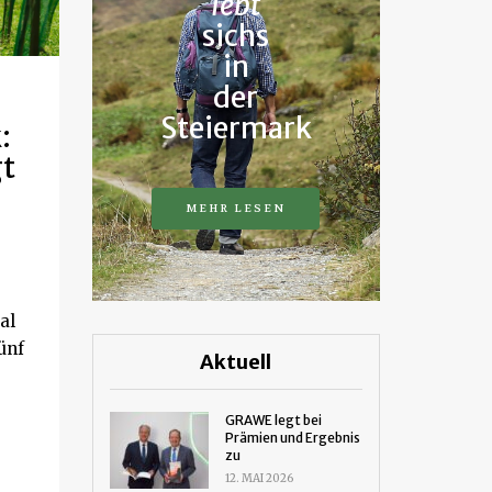
lebt
sichs
in
der
Steiermark
:
gt
MEHR LESEN
al
ünf
Aktuell
GRAWE legt bei
Prämien und Ergebnis
zu
12. MAI 2026