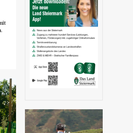
mit
.
SO