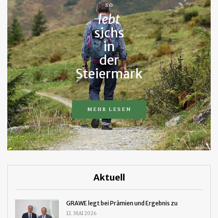
SO
lebt
sichs
in
der
Steiermark
MEHR LESEN
Aktuell
GRAWE legt bei Prämien und Ergebnis zu
12. MAI 2026