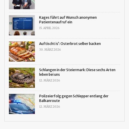
Kages führt auf Wunsch anonymen
Patientenaufruf ein
15. APRIL 2026
Auftischt is’: Osterbrot selber backen
30. MÄRZ 2026
Schlangen in der Steiermark: Diese sechs Arten
leben bei uns
12. MÄRZ 2026
Polizeierfolg gegen Schlepper entlang der
Balkanroute
12. MÄRZ 2026