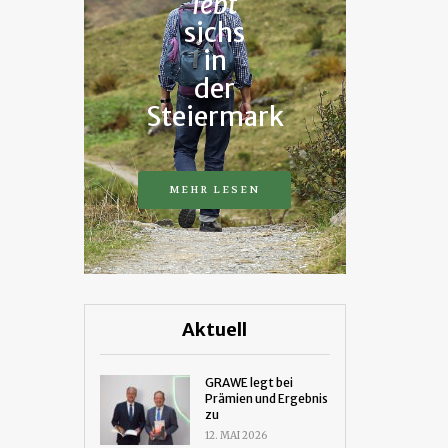
lebt
sichs
in
der
Steiermark
MEHR LESEN
Aktuell
GRAWE legt bei
Prämien und Ergebnis
zu
12. MAI 2026