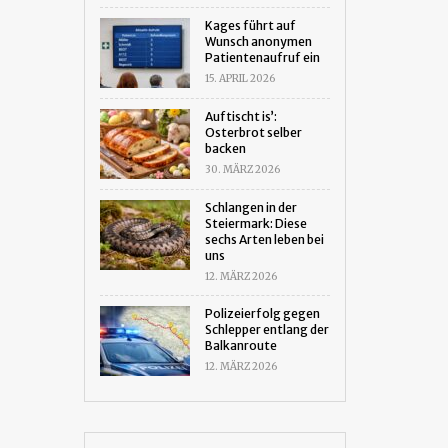
Kages führt auf
Wunsch anonymen
Patientenaufruf ein
15. APRIL 2026
Auftischt is’:
Osterbrot selber
backen
30. MÄRZ 2026
Schlangen in der
Steiermark: Diese
sechs Arten leben bei
uns
12. MÄRZ 2026
Polizeierfolg gegen
Schlepper entlang der
Balkanroute
12. MÄRZ 2026