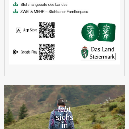
SO
lebt
sichs
in