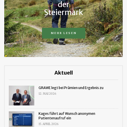
der
Steiermark
MEHR LESEN
Aktuell
GRAWE legt bei Prämien und Ergebnis zu
12. MAI 2026
Kages führt auf Wunsch anonymen
Patientenaufruf ein
15. APRIL 2026