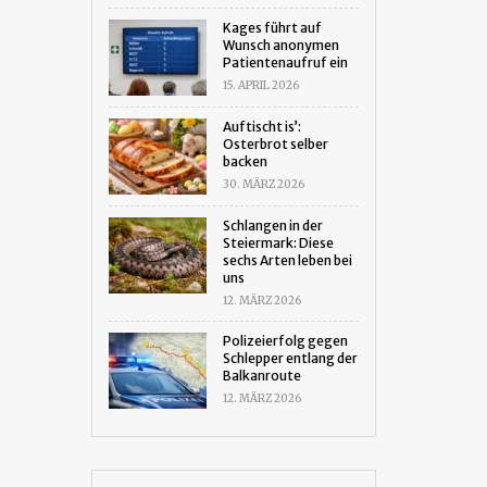
Kages führt auf
Wunsch anonymen
Patientenaufruf ein
15. APRIL 2026
Auftischt is’:
Osterbrot selber
backen
30. MÄRZ 2026
Schlangen in der
Steiermark: Diese
sechs Arten leben bei
uns
12. MÄRZ 2026
Polizeierfolg gegen
Schlepper entlang der
Balkanroute
12. MÄRZ 2026