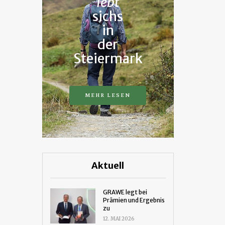
lebt
sichs
in
der
Steiermark
MEHR LESEN
Aktuell
GRAWE legt bei
Prämien und Ergebnis
zu
12. MAI 2026