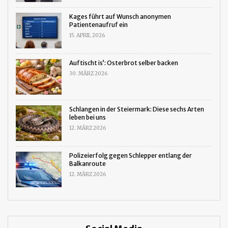
Kages führt auf Wunsch anonymen
Patientenaufruf ein
15. APRIL 2026
Auftischt is’: Osterbrot selber backen
30. MÄRZ 2026
Schlangen in der Steiermark: Diese sechs Arten
leben bei uns
12. MÄRZ 2026
Polizeierfolg gegen Schlepper entlang der
Balkanroute
12. MÄRZ 2026