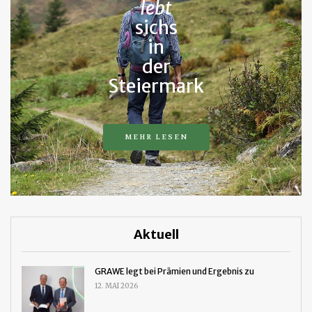
lebt
sichs
in
der
Steiermark
MEHR LESEN
Aktuell
GRAWE legt bei Prämien und Ergebnis zu
12. MAI 2026