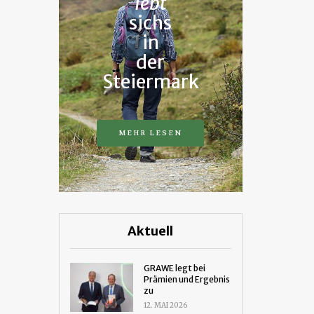
lebt
sichs
in
der
Steiermark
MEHR LESEN
Aktuell
GRAWE legt bei
Prämien und Ergebnis
zu
12. MAI 2026