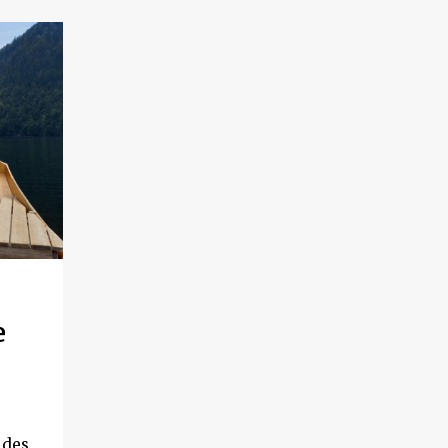
e
 des