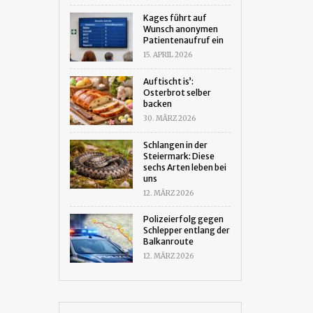
Kages führt auf
Wunsch anonymen
Patientenaufruf ein
15. APRIL 2026
Auftischt is’:
Osterbrot selber
backen
30. MÄRZ 2026
Schlangen in der
Steiermark: Diese
sechs Arten leben bei
uns
12. MÄRZ 2026
Polizeierfolg gegen
Schlepper entlang der
Balkanroute
12. MÄRZ 2026