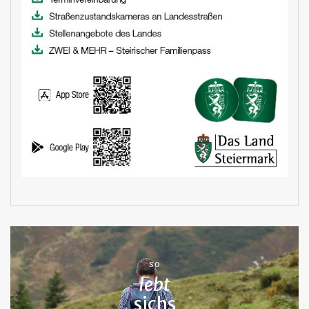
SO
lebt
sichs