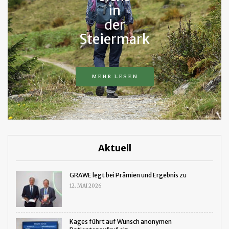
in
der
Steiermark
MEHR LESEN
Aktuell
GRAWE legt bei Prämien und Ergebnis zu
12. MAI 2026
Kages führt auf Wunsch anonymen