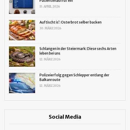
Patientenaufruf ein
15. APRIL 2026
Auftischt is’: Osterbrot selber backen
30. MÄRZ 2026
Schlangen in der Steiermark: Diese sechs Arten
leben bei uns
12. MÄRZ 2026
Polizeierfolg gegen Schlepper entlang der
Balkanroute
12. MÄRZ 2026
Social Media