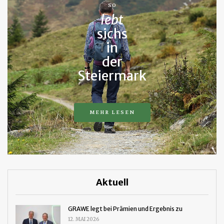
SO
lebt
sichs
in
der
Steiermark
MEHR LESEN
Aktuell
GRAWE legt bei Prämien und Ergebnis zu
12. MAI 2026