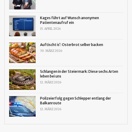
Kages führt auf Wunsch anonymen
Patientenaufruf ein
15. APRIL 2026
Auftischt is’: Osterbrot selber backen
30. MÄRZ 2026
Schlangen in der Steiermark: Diese sechs Arten
leben bei uns
12. MÄRZ 2026
Polizeierfolg gegen Schlepper entlang der
Balkanroute
12. MÄRZ 2026