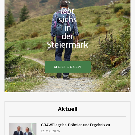
SO
lebt
sichs
in
der
Steiermark
MEHR LESEN
Aktuell
GRAWE legt bei Prämien und Ergebnis zu
12. MAI 2026