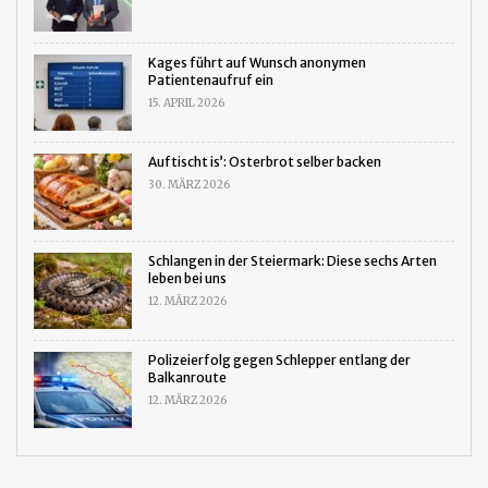
Kages führt auf Wunsch anonymen
Patientenaufruf ein
15. APRIL 2026
Auftischt is’: Osterbrot selber backen
30. MÄRZ 2026
Schlangen in der Steiermark: Diese sechs Arten
leben bei uns
12. MÄRZ 2026
Polizeierfolg gegen Schlepper entlang der
Balkanroute
12. MÄRZ 2026