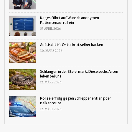
Kages führt auf Wunsch anonymen
Patientenaufruf ein
15. APRIL 2026
Auftischt is’: Osterbrot selber backen
30. MÄRZ 2026
Schlangen in der Steiermark: Diese sechs Arten
leben bei uns
12. MÄRZ 2026
Polizeierfolg gegen Schlepper entlang der
Balkanroute
12. MÄRZ 2026