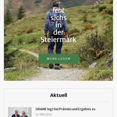
SO
lebt
sichs
in
der
Steiermark
MEHR LESEN
Aktuell
GRAWE legt bei Prämien und Ergebnis zu
12. MAI 2026