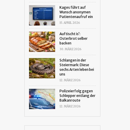
Kages führt auf
Wunsch anonymen
Patientenaufruf ein
15. APRIL 2026
Auftischt is’:
Osterbrot selber
backen
30. MÄRZ 2026
Schlangen in der
Steiermark: Diese
sechs Arten leben bei
uns
12. MÄRZ 2026
Polizeierfolg gegen
Schlepper entlang der
Balkanroute
12. MÄRZ 2026