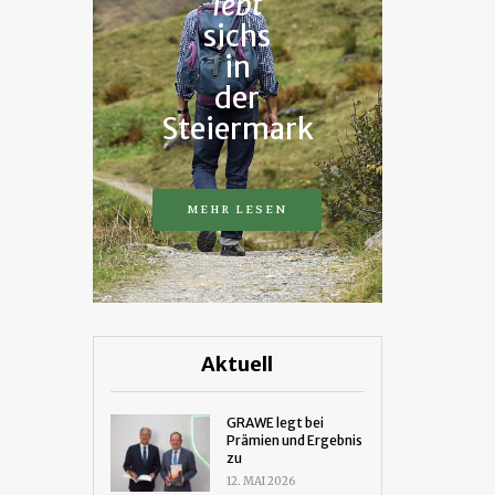
lebt
sichs
in
der
Steiermark
MEHR LESEN
Aktuell
GRAWE legt bei
Prämien und Ergebnis
zu
12. MAI 2026