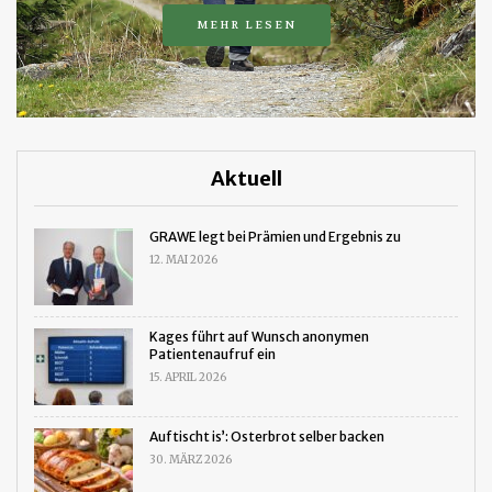
MEHR LESEN
Aktuell
GRAWE legt bei Prämien und Ergebnis zu
12. MAI 2026
Kages führt auf Wunsch anonymen
Patientenaufruf ein
15. APRIL 2026
Auftischt is’: Osterbrot selber backen
30. MÄRZ 2026