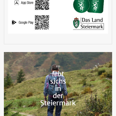
SO
lebt
sichs
in
der
Steiermark