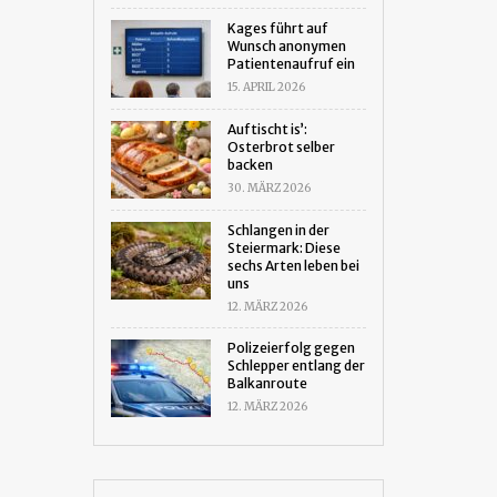
Kages führt auf
Wunsch anonymen
Patientenaufruf ein
15. APRIL 2026
Auftischt is’:
Osterbrot selber
backen
30. MÄRZ 2026
Schlangen in der
Steiermark: Diese
sechs Arten leben bei
uns
12. MÄRZ 2026
Polizeierfolg gegen
Schlepper entlang der
Balkanroute
12. MÄRZ 2026