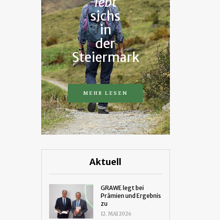
lebt
sichs
in
der
Steiermark
MEHR LESEN
Aktuell
GRAWE legt bei
Prämien und Ergebnis
zu
12. MAI 2026